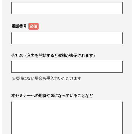
個人情報の提供は任意ですが、正確な情報をご提供いただけない場合、正確な
処理およびご連絡などが行われない場合がありますので、予めご了承下さい。
本人が容易に認識できない方法による個人情報の取得
当社は、個人を特定しない情報として、Cookie、WEBビーコンを利用してお
ります。
電話番号
Cookieについて
本ウェブサイトには、お客さまに一層便利にご利用いただくため、一部のペー
ジで「Cookie」という技術を使用しています。Cookieにより、ウェブサイト
はお客さまのコンピュータを識別することができるようになりますが、お客さ
まのお名前、ご住所、電話番号、メールアドレスといった個人を特定可能な情
会社名（入力を開始すると候補が表示されます）
報を取得することは一切ありません。 お客さまは、ご利用いただくブラウザ
の設定によりCookieの受け取りを拒否したり、Cookieを受け取ったときに警
告を表示させたりすることができます。
ウェブビーコン（web beacon)の使用について
※候補にない場合も手入力いただけます
当社は、お客さまのサイトのご利用状況を調査するためにウェブビーコンを使
用する場合がありますが、これによりお客さまのお名前、ご住所、電話番号、
メールアドレスといった個人を特定可能な情報を取得することは一切ありませ
ん。
本セミナーへの期待や気になっていることなど
個人情報の安全管理措置について
取得した個人情報については、漏洩、減失またはき損の防止と是正、その他個
人情報の安全管理のために必要かつ適切な措置を講じます。このサイトは、
SSL（Secure Socket Layer）による暗号化措置を講じています。
個人情報保護方針
当社ウェブサイトの個人情報保護方針をご覧下さい。
https://www.bbt757.com/privacy.html