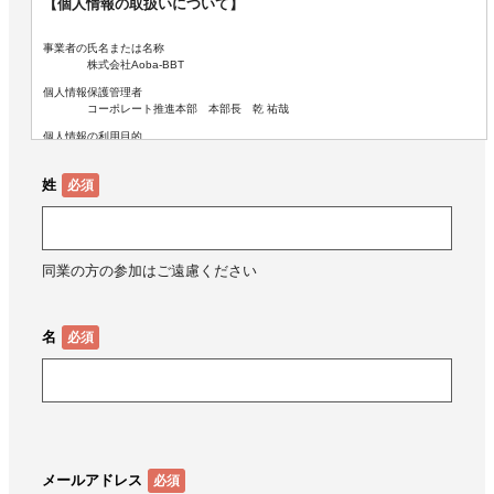
【個人情報の取扱いについて】
事業者の氏名または名称
株式会社Aoba-BBT
個人情報保護管理者
コーポレート推進本部 本部長 乾 祐哉
個人情報の利用目的
ご入力いただいた個人情報は、下記目的のために利用致します。
①メールマガジンの配信
姓
②説明会・各種キャンペーン、イベントに関する情報提供
③各種応募の抽選、当選時の景品の発送
④当社が運営するサービスに関する情報及びその他有用な情報等の提供
⑤各種統計処理
同業の方の参加はご遠慮ください
個人情報の提供について
取得した個人情報は法令に基づく場合を除き第三者に提供することはありませ
ん。
名
個人情報の取扱いの委託について
取得した個人情報の全部又は、一部を前述以外の目的で委託することはありま
せん。
開示対象個人情報の開示等および問い合わせ窓口について
ご本人からの求めにより、当社が保有する開示対象個人情報の利用目的の通
知・開示・内容の訂正・追加または削除・利用の停止・消去および第三者への
提供の停止（「開示等」といいます。）に応じます。開示等に関する窓口は、
以下の「お問合せ先」をご覧下さい。
メールアドレス
個人情報を入力するにあたっての注意事項