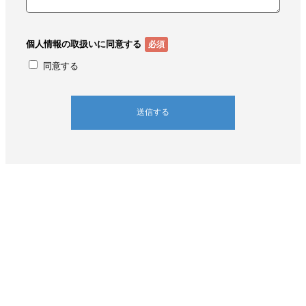
お問合せ先
株式会社Aoba-BBT 個人情報 苦情・相談窓口
〒102-0084 東京都千代田区二番町3番地 麹町スクエア1F
TEL：03-6271-0757 FAX：03-3265-1381
個人情報の取扱いに同意する
◎TELによるお問合せ受付時間：平日（月～金）10:00～17:00
同意する